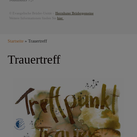
© Evangelische Brüder-Unität –
Herrnhuter Brüdergemeine
Weitere Informationen finden Sie
hier
.
Breadcrumb
Startseite
Trauertreff
Trauertreff