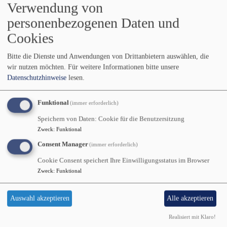
Verwendung von
Kontakt
personenbezogenen Daten und
Friedensweg 5 - 84489 Burghausen
Cookies
Tel.: 08677-4565
Fax.: 08677-64862
Bitte die Dienste und Anwendungen von Drittanbietern auswählen, die
eMail:
pfarramt.burghausen@elkb.de
wir nutzen möchten.
Für weitere Informationen bitte unsere
Datenschutzhinweise
lesen.
Instagram: #friedenskirche_burghausen
facebook: Friedenskirche Burghausen
Funktional
(immer erforderlich)
churchpool: Evang.-Luth. Friedenskirche Burghausen
Speichern von Daten: Cookie für die Benutzersitzung
Öffnungszeiten des Büros:
Zweck
:
Funktional
Montag bis Donnerstag
Consent Manager
(immer erforderlich)
9.00 – 11.30 Uhr
Cookie Consent speichert Ihre Einwilligungsstatus im Browser
Freitag nicht besetzt
Zweck
:
Funktional
Pfr. Dr. Diethard Buchstädt:
Tel. 08677-4565
Auswahl akzeptieren
Alle akzeptieren
eMail:
diethard.buchstaedt@elkb.de
Realisiert mit Klaro!
Pfrin. Betina Heckner