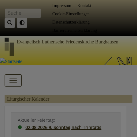
Direkt
Fußbereichsmenü
Impressum
Kontakt
zum
Cookie-Einstellungen
Suche
Inhalt
Datenschutzerklärung
Barrierefreiheitserklärung
Evangelisch Lutherische Friedenskirche Burghausen
Hauptnavigation
Liturgischer Kalender
Aktueller Feiertag:
02.08.2026 9. Sonntag nach Trinitatis